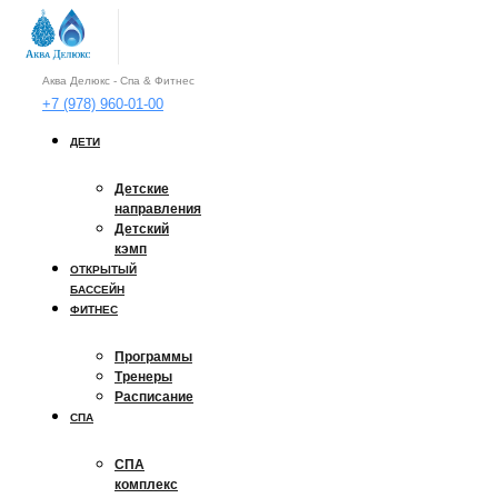
Аква Делюкс - Спа & Фитнес
+7 (978) 960-01-00
ДЕТИ
Детские
направления
Детский
кэмп
ОТКРЫТЫЙ
БАССЕЙН
ФИТНЕС
Программы
Тренеры
Расписание
СПА
СПА
комплекс