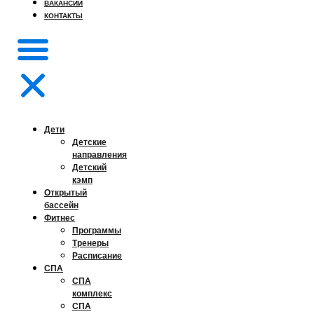
ВАКАНСИИ
КОНТАКТЫ
Дети
Детские
направления
Детский
кэмп
Открытый
бассейн
Фитнес
Программы
Тренеры
Расписание
СПА
СПА
комплекс
СПА