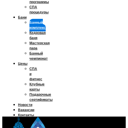
программы
СПА
процедуры
Бани
Банный
комплекс
Кедровая
баня
Мастерская
пара
Банный
чемпионат
Цены
СПА
и
фитнес
Клубные
карты
Подарочные
сертификаты
Новости
Вакансии
Контакты